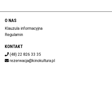
O NAS
Klauzula informacyjna
Regulamin
KONTAKT
(48) 22 826 33 35
rezerwacja@kinokultura.pl
Pobierz swoje bilety
KINO KULTURA
ul. Krakowskie Przedmieście 21/23, 00-071 Warszawa
525-12-88-627