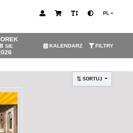
PL
OREK
8
KALENDARZ
FILTRY
SIE
2026
SORTUJ