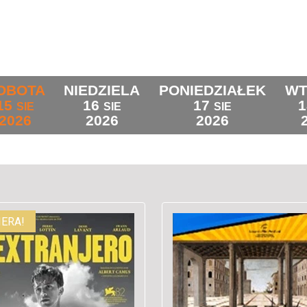
OBOTA
NIEDZIELA
PONIEDZIAŁEK
WT
15
16
17
1
SIE
SIE
SIE
2026
2026
2026
ERA!