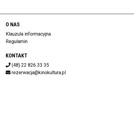
O NAS
Klauzula informacyjna
Regulamin
KONTAKT
(48) 22 826 33 35
rezerwacja@kinokultura.pl
Pobierz swoje bilety
KINO KULTURA
ul. Krakowskie Przedmieście 21/23, 00-071 Warszawa
525-12-88-627