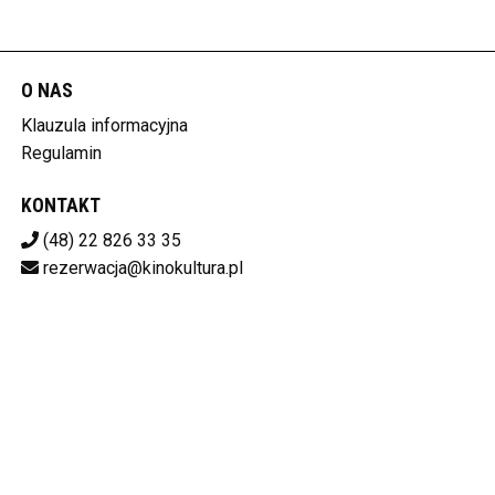
O NAS
Klauzula informacyjna
Regulamin
KONTAKT
(48) 22 826 33 35
rezerwacja@kinokultura.pl
Pobierz swoje bilety
KINO KULTURA
ul. Krakowskie Przedmieście 21/23, 00-071 Warszawa
525-12-88-627