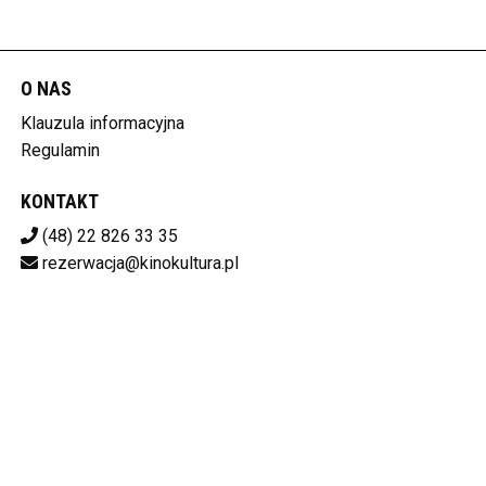
O NAS
Klauzula informacyjna
Regulamin
KONTAKT
(48) 22 826 33 35
rezerwacja@kinokultura.pl
Pobierz swoje bilety
KINO KULTURA
ul. Krakowskie Przedmieście 21/23, 00-071 Warszawa
525-12-88-627